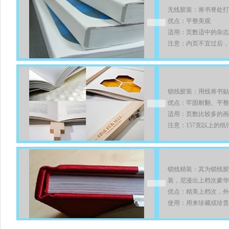
无线胶装：将书脊处打
优点：平整美观
适用：页数适中的杂志
注意：内页不宜过后，
锁线胶装：用线将书贴
优点：牢固耐翻、平整
适用：页数比较多的画
注意：157克以上的
锁线精装：其为锁线胶
装，尼漫出上档次豪华
优点：精美上档次，外
使用：用来珍藏或珍贵