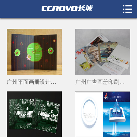

首页

画册印刷报价
画册 / 宣传册
宣传单 / 海报
名片 / 特种纸名片
广州平面画册设计印刷 广州的画册制作公司
广州广告画册印刷设计公司简介 广州画册怎么印刷的
不干胶标签
纸袋 / 彩盒
会员卡 / 说明书
折页 / 封套